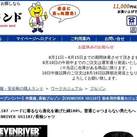
をお探しなら
る
｜
マイページへログイン
｜
ご利用案内
｜
お問い合せ
｜
お盆休みのお知らせ
8月11日～8月15日までの期間休業させて頂きま
8月10日の午前中までのご注文は通常通り発送いた
（※当店に在庫がある商品に限ります。）
10日午後以降のご注文は8月16日以降順次発送とな
よろしくお願い致します。
服・安全靴の職人ランド
>
ワークカジュアル
>
ブルゾン
ーブンリバー】作業服,長袖ブルゾン【EVENRIVER US1107】秋冬用作業着カジ
S1107 ハードに着るなら進化を遂げた綿100%。普通じゃつまらない男たち
ENRIVER US1107/長袖シャツ