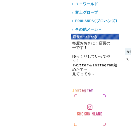
ユニワールド
富士グローブ
PROHANDS(プロハンズ)
その他メーカ－
店長のつぶやき
毎度おおきに！店長の一
平です！
カ
ゆっくりしていってや
5
～！
Twitter＆Instagram始
めたで～
見てってや～
I
n
s
t
a
g
r
a
m