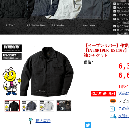
【イーブンリバー】作業
【EVENRIVER US1
袖ジャケット
価格:
6,
6,
[ポイ
返品
レビ
この
友達
拡大表示