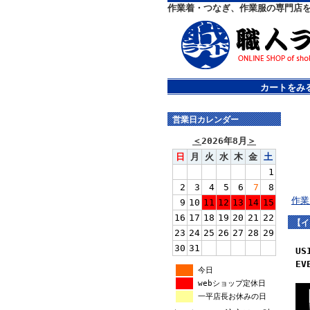
作業着・つなぎ、作業服の専門店
カートをみ
営業日カレンダー
＜
2026年8月
＞
日
月
火
水
木
金
土
1
2
3
4
5
6
7
8
作業
9
10
11
12
13
14
15
16
17
18
19
20
21
22
【イ
23
24
25
26
27
28
29
30
31
U
EV
今日
webショップ定休日
一平店長お休みの日