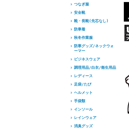
つなぎ服
安全靴
靴・長靴(先芯なし)
防寒着
秋冬作業服
防寒グッズ/ネックウォ
ーマー
ビジネスウェア
調理用品/白衣/衛生用品
レディース
足袋/たび
ヘルメット
手袋類
インソール
レインウェア
消臭グッズ