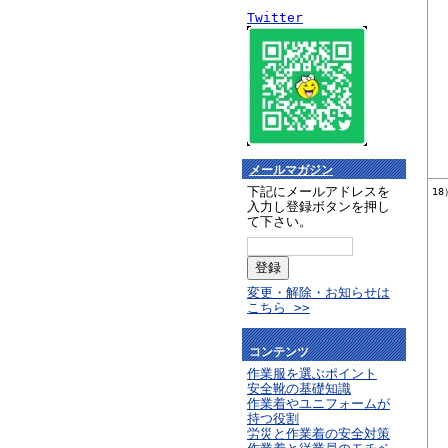
Twitter
メールマガジン
下記にメールアドレスを
1
入力し登録ボタンを押し
て下さい。
変更・解除・お知らせは
こちら >>
コンテンツ
作業服を選ぶポイント
安全靴の基礎知識
作業着やユニフォームが
持つ役割
労災と作業着の安全対策