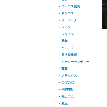
コーコス信岡
サンエス
ジーベック
シモン
シンメン
桑和
だいこく
谷沢製作所
トーヨーセフティー
藤和
ノサックス
のばのば
HUMMER
福山ゴム
丸五