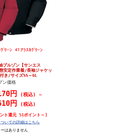
長袖ブルゾン【サンエス
・形態安定作業着/長袖ジャケッ
付き/サイズSS～6L
プン価格
170円
(税込)
～
610円
(税込)
ント還元 51ポイント～]
についての詳細はこちら
ューはありません