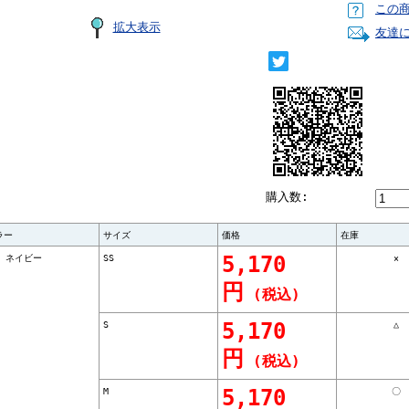
この
拡大表示
友達
購入数:
ラー
サイズ
価格
在庫
3）ネイビー
SS
5,170
×
円
(税込)
S
5,170
△
円
(税込)
M
5,170
〇