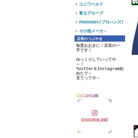
ユニワールド
富士グローブ
PROHANDS(プロハンズ)
その他メーカ－
店長のつぶやき
毎度おおきに！店長の一
平です！
ゆっくりしていってや
～！
Twitter＆Instagram始
めたで～
見てってや～
I
n
s
t
a
g
r
a
m