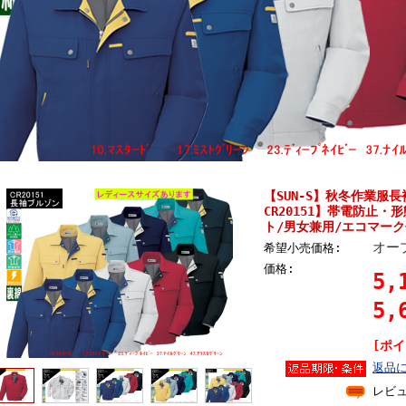
【SUN-S】秋冬作業服
CR20151】帯電防止
ト/男女兼用/エコマーク
オー
希望小売価格:
価格:
5,
5,
[ポイ
返品
レビ