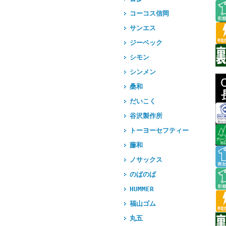
コーコス信岡
サンエス
ジーベック
シモン
シンメン
桑和
だいこく
谷沢製作所
トーヨーセフティー
藤和
ノサックス
のばのば
HUMMER
福山ゴム
丸五