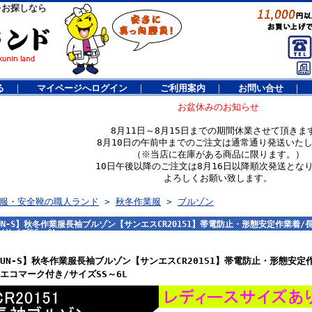
をお探しなら
る
｜
マイページへログイン
｜
ご利用案内
｜
お問い合せ
｜
お盆休みのお知らせ
8月11日～8月15日までの期間休業させて頂きま
8月10日の午前中までのご注文は通常通り発送いた
（※当店に在庫がある商品に限ります。）
10日午後以降のご注文は8月16日以降順次発送とな
よろしくお願い致します。
服・安全靴の職人ランド
>
秋冬作業服
>
ブルゾン
UN-S】秋冬作業服長袖ブルゾン【サンエスCR20151】帯電防止・形態安定作業着
/サイズSS～6L
SUN-S】秋冬作業服長袖ブルゾン【サンエスCR20151】帯電防止・形態安
/エコマーク付き/サイズSS～6L