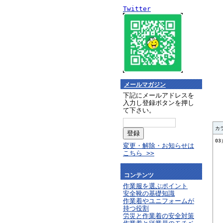
Twitter
メールマガジン
下記にメールアドレスを
入力し登録ボタンを押し
て下さい。
カ
0
変更・解除・お知らせは
こちら >>
コンテンツ
作業服を選ぶポイント
安全靴の基礎知識
作業着やユニフォームが
持つ役割
労災と作業着の安全対策