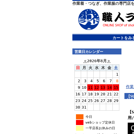
作業着・つなぎ、作業服の専門店
カートをみ
営業日カレンダー
＜
2026年8月
＞
日
月
火
水
木
金
土
1
2
3
4
5
6
7
8
作業
9
10
11
12
13
14
15
16
17
18
19
20
21
22
【S
付き
23
24
25
26
27
28
29
30
31
【
今日
用
webショップ定休日
一平店長お休みの日