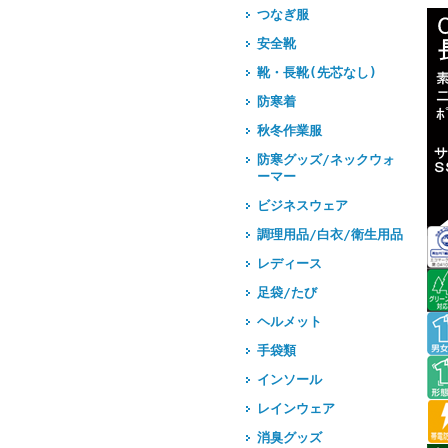
つなぎ服
安全靴
靴・長靴(先芯なし)
防寒着
秋冬作業服
防寒グッズ/ネックウォ
ーマー
ビジネスウェア
調理用品/白衣/衛生用品
レディース
足袋/たび
ヘルメット
手袋類
インソール
レインウェア
消臭グッズ